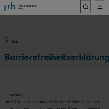
SRH Wald-Klinikum Gera
Zurück
Barrierefreiheitserklärun
Einleitung
Diese Erklärung zur digitalen Barrierefreiheit gilt für die
unter www.waldklinikumgera.de veröffentliche Webseite