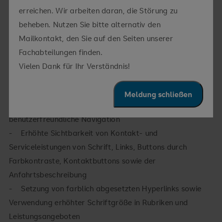
Geschäftsver-kehr in den §§ 12, 13 und 19 festgelegt.
erreichen. Wir arbeiten daran, die Störung zu
Die technischen Anforderungen bestimmen sich nach der
beheben. Nutzen Sie bitte alternativ den
EN 301 549.
Mailkontakt, den Sie auf den Seiten unserer
Fachabteilungen finden.
Diese Anforderungen wurden insbesondere wie folgt
Vielen Dank für Ihr Verständnis!
umgesetzt:
Meldung schließen
- Angepasste, einfache Bedienbarkeit, erleichterte,
benutzerfreundliche Navigation
- Erhöhte Sichtbarkeit von Kontakt- und
Serviceleistungen von Schrift, Links, Buttons durch
Farbkontraste, Kontaktbuttons sowie der
Anfahrtsbeschreibung
- Setzung von farblich abgesetzten Hyperlinks sowie
Verwendung erhöhter Schriftgröße in Rubriken und
Leistungsangeboten