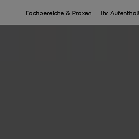
Fachbereiche & Praxen
Ihr Aufenthal