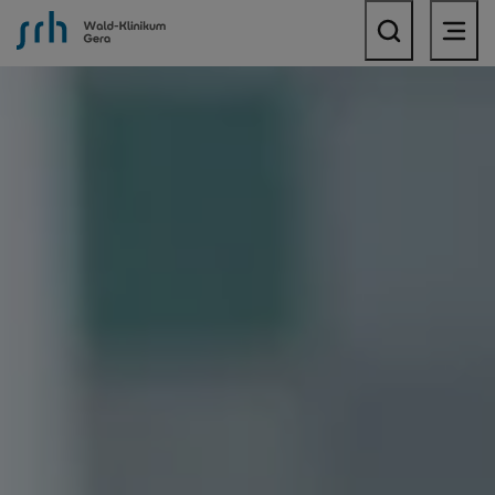
SRH Wald-Klinikum Gera