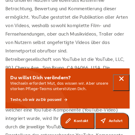
und anderen Nutzern die ebenfalls kostenfreie
Betrachtung, Bewertung und Kommentierung dieser
ermöglicht. YouTube gestattet die Publikation aller Arten
von Videos, weshalb sowohl komplette Film- und
Fernsehsendungen, aber auch Musikvideos, Trailer oder
von Nutzern selbst angefertigte Videos über das
Internetportal abrufbar sind.
Betreibergesellschaft von YouTube ist die YouTube, LLC,
901 Cherry Ave., San Bruno, CA 94066, USA. Die
YouTube, LLC ist eine Tochtergesellschaft der Google
Du willst Dich verändern?
Meldun
Wechseln erfordert Mut, das wissen wir. Aber unsere
Inc., 1600 Amphitheatre Pkwy, Mountain View, CA
starken Pflege-Teams unterstützen Dich.
94043-1351, USA.
Teste, ob wir zu Dir passen!
Durch jeden Aufruf einer Seite unseres Angebotes auf
welcher eine YouTube-Komponente (YouTube-Video)
integriert wurde, wird Ihr Internetbrowser automatisch
Kontakt
Anfahrt
durch die jeweilige YouTube-Komponente veranlasst, eine