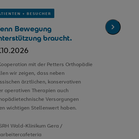
ATIENTEN + BESUCHER
PATIENTEN 
enn Bewegung
Wenn auc
nächster Sl
terstützung braucht.
keine Wir
Moderne 
.10.2026
Therapie
Kooperation mit der Petters Orthopädie
30.09.20
len wir zeigen, dass neben
ssischen ärztlichen, konservativen
Informationsv
r operativen Therapien auch
Interessierte
thopädietechnische Versorgungen
en wichtigen Stellenwert haben.
SRH Wald-
SRH Wald-Klinikum Gera /
arbeitercafeteria