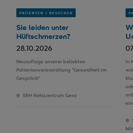
PATIENTEN + BESUCHER
P
Sie leiden unter
W
Hüftschmerzen?
Un
28.10.2026
07
Neuauflage unserer beliebten
In 
Patientenveranstaltung "Gesundheit im
wol
Gespräch"
kla
ode
or
SRH Rehazentrum Gera
ein
Mit