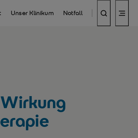
t
Unser Klinikum
Notfall
e Wirkung
herapie