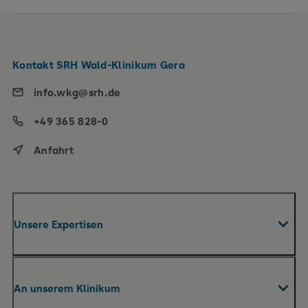
Kontakt SRH Wald-Klinikum Gera
info.wkg@srh.de
+49 365 828-0
Anfahrt
Unsere Expertisen
Fachabteilungen & Zentren
An unserem Klinikum
Roboterassistierte Chirurgie