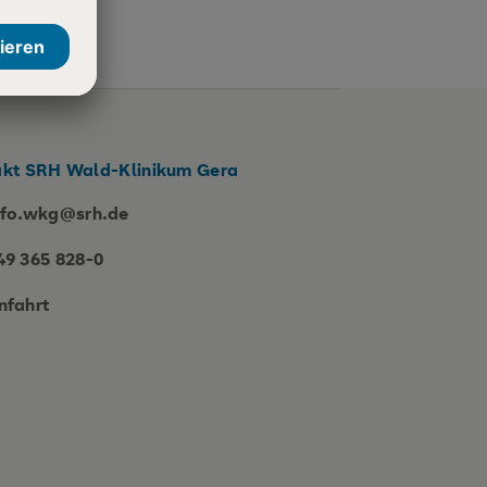
kt SRH Wald-Klinikum Gera
nfo.wkg@srh.de
49 365 828-0
nfahrt