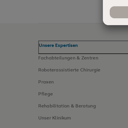
Unsere Expertisen
Fachabteilungen & Zentren
Roboterassistierte Chirurgie
Praxen
Pflege
Rehabilitation & Beratung
Unser Klinikum