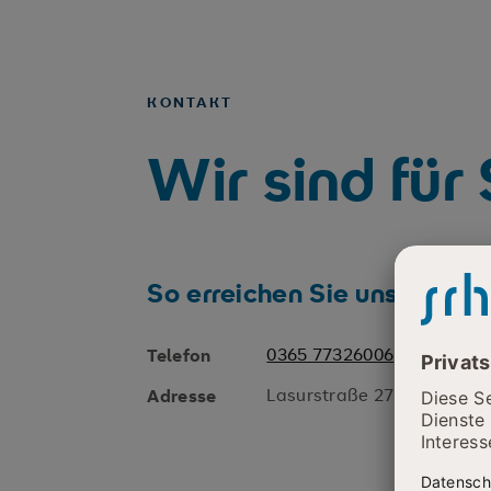
KONTAKT
Wir sind für
So erreichen Sie uns
0365 77326006
Telefon
Lasurstraße 27, 07551 Ge
Adresse