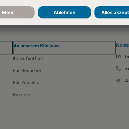
Konta
An unserem Klinikum
i
Ihr Aufenthalt
+
Für Besucher
A
Für Zuweiser
Karriere