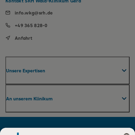
Kontakt SRH Wald-Klinikum Gera
info.wkg@srh.de
+49 365 828-0
Anfahrt
Unsere Expertisen
Fachabteilungen & Zentren
An unserem Klinikum
Roboterassistierte Chirurgie
Praxen
Ihr Aufenthalt
Pflege
Für Besucher