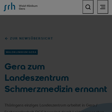
SRH Wald-Klinikum Gera
ZUR NEWSÜBERSICHT
WALDKLINIKUM GERA
Gera zum
Landeszentrum
Schmerzmedizin ernannt
Thüringens einziges Landeszentrum arbeitet in Gera /