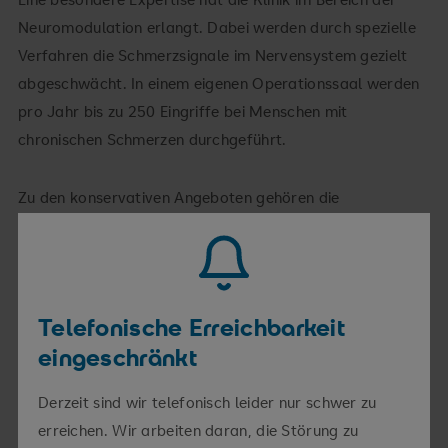
Neuromodulation erlangt. Dabei werden durch spezielle
Verfahren die Schmerzsignale im Nervensystem gezielt
abgeschwächt. In einem eigenen Operationssaal werden
pro Jahr bis zu 250 Eingriffe bei Menschen mit
chronischen Schmerzen durchgeführt.
Zu den konservativen Angeboten gehören die
Interdisziplinäre Multimodale Schmerztherapie (ein
abgestimmtes Programm aus mehreren Bausteinen, z. B.
Medizin, Psychologie, Bewegung und Pflege) sowie
spezielle Angebote in Akupunktur und Biofeedback.
Telefonische Erreichbarkeit
Zudem sichert die Klinik über einen palliativmedizinischen
eingeschränkt
Konsilardienst die Betreuung von jährlich 550
Krankenhaus-Patient:innen außerhalb der Palliativstation
Derzeit sind wir telefonisch leider nur schwer zu
ab.
erreichen. Wir arbeiten daran, die Störung zu