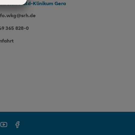
kt SRH Wald-Klinikum Gera
nfo.wkg@srh.de
49 365 828-0
nfahrt
gram
Youtube
Facebook