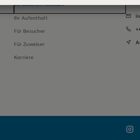
Konta
An unserem Klinikum
i
Ihr Aufenthalt
+
Für Besucher
A
Für Zuweiser
Karriere
Insta