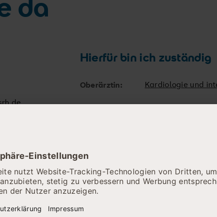
ie da
Hierfür bin ich zuständig
Kardiologie und int
Oberärztin:
srh.de
he Erreichbarkeit eingeschränkt
r telefonisch leider nur schwer zu erreichen. Wir arbeiten 