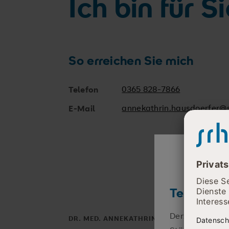
Ich bin für S
So erreichen Sie mich
0365 828-7866
Telefon
annekathrin.hausdoerfer@
E-Mail
Telefonisc
Derzeit sind wi
DR. MED. ANNEKATHRIN HAUSDÖRFER