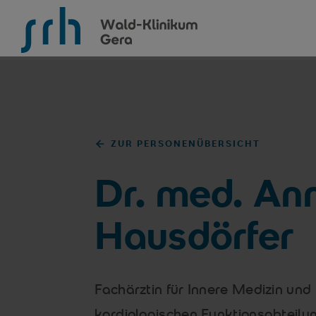
SRH Wald-Klinikum Gera
ZUR PERSONENÜBERSICHT
Dr. med. An
Hausdörfer
Fachärztin für Innere Medizin und 
kardiologischen Funktionsabteilu