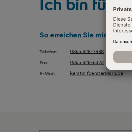
Ich bin für S
So erreichen Sie mich
0365 828-7888
Telefon
0365 828-6323
Fax
kerstin.foerster@srh.de
E-Mail