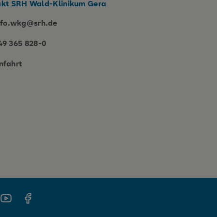
kt SRH Wald-Klinikum Gera
nfo.wkg@srh.de
49 365 828-0
nfahrt
gram
Youtube
Facebook