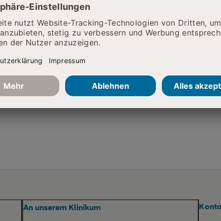
ie da
Hierfür bin ich zuständig
Pflegedienstleiterin:
SRH Wald-
h.de
Konta
An unserem Klinikum