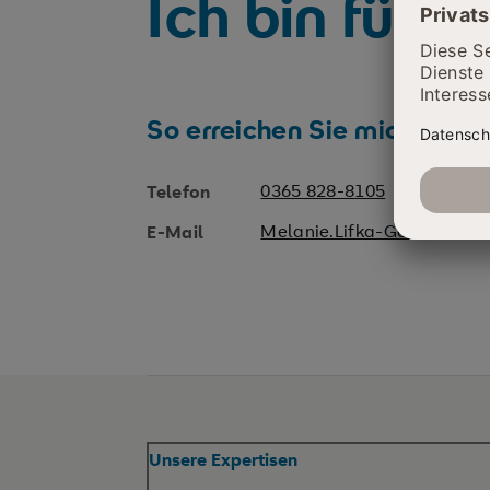
Ich bin für S
So erreichen Sie mich
0365 828-8105
Telefon
Melanie.Lifka-Gerauch@sr
E-Mail
Unsere Expertisen