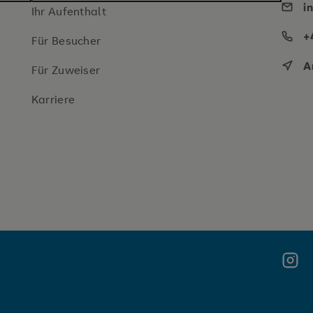
i
Ihr Aufenthalt
+
Für Besucher
A
Für Zuweiser
Karriere
Insta
Meldung schließen