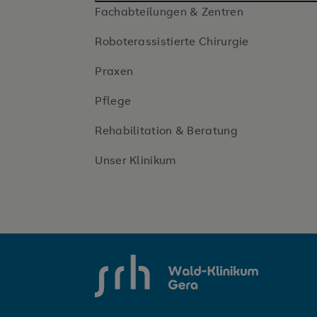
Fachabteilungen & Zentren
Roboterassistierte Chirurgie
Praxen
Pflege
Rehabilitation & Beratung
Unser Klinikum
SRH Wald-Klinikum Gera
Du willst Dich verändern?