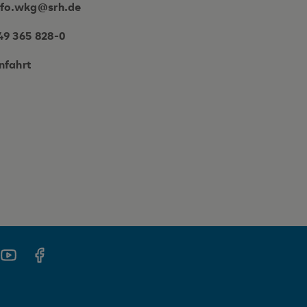
nfo.wkg@srh.de
49 365 828-0
nfahrt
gram
Youtube
Facebook