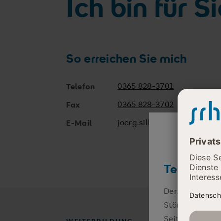
Ich bin für S
So erreichen Sie mich
0365 828-3701
Telefon
0365 828-3702
Fax
joerg.silbermann@srh.de
E-Mail
Telefonisc
Derzeit sind wi
Störung zu beh
Seiten unserer