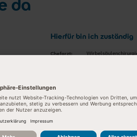
ie da
Hierfür bin ich zuständig
Wirbelsäulenchirurg
Chefarzt:
he Erreichbarkeit eingeschränkt
r telefonisch leider nur schwer zu erreichen. Wir arbeiten 
eben. Nutzen Sie bitte alternativ den Mailkontakt, den Si
 Fachabteilungen finden.