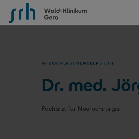
SRH Wald-Klinikum Gera
ZUR PERSONENÜBERSICHT
Dr. med. Jö
Facharzt für Neurochirurgie