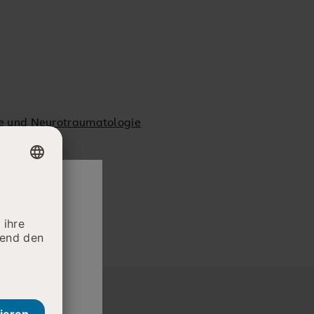
ie und Neurotraumatologie
daran, die
e auf den