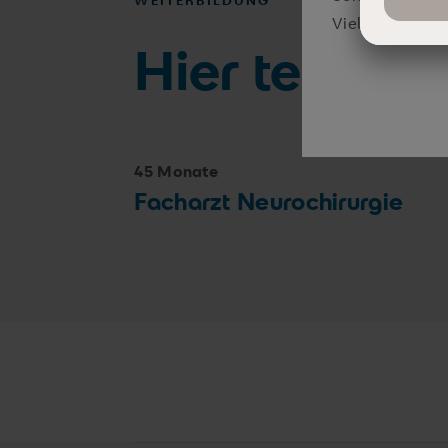
WEITERBILDUNG
Vielen Dank für
Hier teile i
45 Monate
Facharzt Neurochirurgie