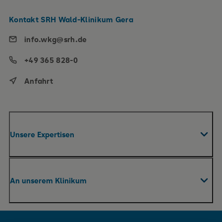
Kontakt SRH Wald-Klinikum Gera
info.wkg@srh.de
+49 365 828-0
Anfahrt
Unsere Expertisen
Fachabteilungen & Zentren
An unserem Klinikum
Roboterassistierte Chirurgie
Praxen
Ihr Aufenthalt