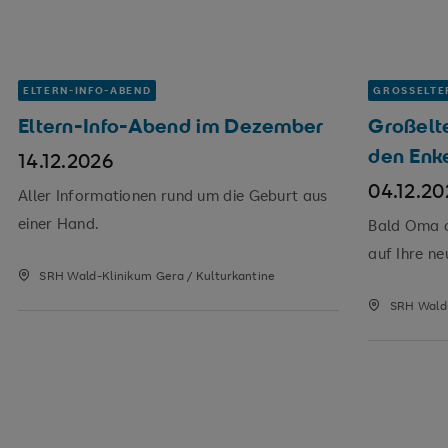
ELTERN-INFO-ABEND
GROSSELTE
Eltern-Info-Abend im Dezember
Großelte
den Enk
14.12.2026
04.12.2
Aller Informationen rund um die Geburt aus
einer Hand.
Bald Oma o
auf Ihre ne
SRH Wald-Klinikum Gera / Kulturkantine
SRH Wald