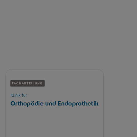
WEITERE ANGEBOTE
Hier finden Sie ebenfalls
Hilfe
FACHABTEILUNG
Klinik für
Orthopädie und Endoprothetik