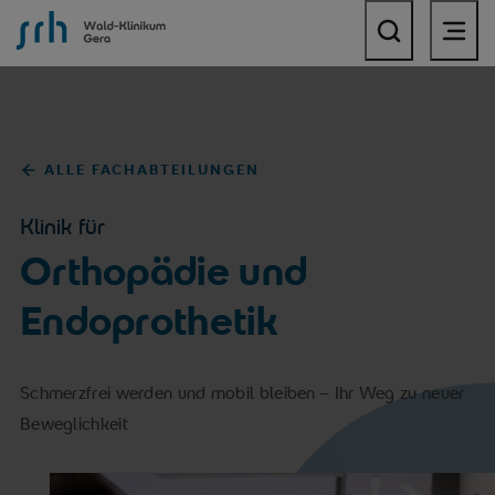
SRH Wald-Klinikum Gera
ALLE FACHABTEILUNGEN
Klinik für
Orthopädie und
Endoprothetik
Schmerzfrei werden und mobil bleiben – Ihr Weg zu neuer
Beweglichkeit