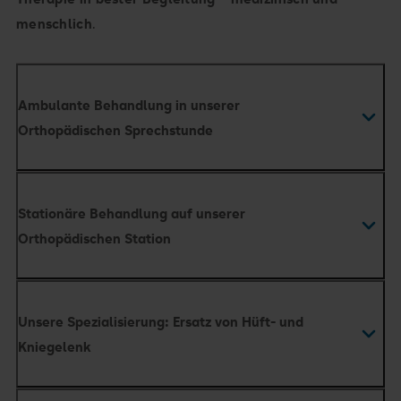
menschlich
.
Ambulante Behandlung in unserer
Orthopädischen Sprechstunde
Wir gehen den Behandlungsweg mit Ihnen.
Stationäre Behandlung auf unserer
Orthopädischen Station
Ihr Weg zur Schmerzfreiheit und neuer
Beweglichkeit
Unsere Spezialisierung: Ersatz von Hüft- und
Kniegelenk
Unser Gelenkersatz ist individuell auf Sie