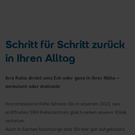
Wann darf ich wieder Auto fahren?
Schritt für Schritt zurück
in Ihren Alltag
Ihre Reha direkt ums Eck oder ganz in Ihrer Nähe –
ambulant oder stationär
Ihre ambulante Reha können Sie in unserem 2021 neu
Kann ich danach wieder Fahrrad fahren?
eröffneten SRH Rehazentrum gleich neben unserer Klinik
antreten.
Auch in Sachen Nachsorge sind Sie hier gut aufgehoben,