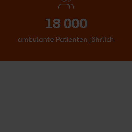
18 000
ambulante Patienten jährlich
KLINIK FÜR ORTHOPÄDIE UND ENDOPROTHETIK
Wir freuen uns auf Sie