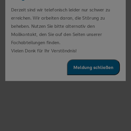
Häufige Fragen zum neuen Gelenk
Derzeit sind wir telefonisch leider nur schwer zu
erreichen. Wir arbeiten daran, die Störung zu
Wie schnell darf ich das Kunstgelenk belasten?
beheben. Nutzen Sie bitte alternativ den
Mit Hilfe
Mailkontakt, den Sie auf den Seiten unserer
individueller Übungsprogramme lernen Sie ganz
Fachabteilungen finden.
praktisch, wie Sie mit einem operativ versorgten
SRH REHAZENTRUM
Vielen Dank für Ihr Verständnis!
Gelenk leben
Meldung schließen
Werde ich auch nach der Operation betreut?