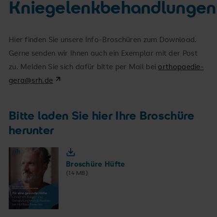
Kniegelenkbehandlungen
bei Entlassung einen
Hier finden Sie unsere Info-Broschüren zum Download.
Verschleiß und Verletzungen am Hüftgelenk
Termin zur Wiedervorstellung in unserer
Gerne senden wir Ihnen auch ein Exemplar mit der Post
(Kurzschaftprothese, Standardprothese und
ambulanten Sprechstunde
zu. Melden Sie sich dafür bitte per Mail bei
orthopaedie-
Revisionsprothese)
gera@srh.de
Verschleiß und Verletzungen am Kniegelenk
(Vollprothese, einseitige Schlittenprothese,
Bitte laden Sie hier Ihre Broschüre
Patellagleitlagerersatz)
herunter
Komplikationen nach künstlichem
GelenkersatzFehlstellung und Verkürzung der
Beinachsen
Broschüre Hüfte
(14 MB)
Infektionen an Knochen und Gelenken
Entzündliche Gelenkerkrankungen