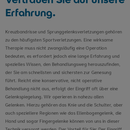
0365 828-2900
Erfahrung.
Kreuzbandrisse und Sprunggelenksverletzungen gehören
zu den häufigsten Sportverletzungen. Eine wirksame
Therapie muss nicht zwangsläufig eine Operation
bedeuten, es erfordert jedoch eine lange Erfahrung und
spezielles Wissen, den Behandlungsweg herauszufinden,
der Sie am schnellsten und sichersten zur Genesung
führt. Reicht eine konservative, nicht operative
Behandlung nicht aus, erfolgt der Eingriff oft über eine
Gelenkspiegelung. Wir operieren in nahezu allen
Gelenken. Hierzu gehören das Knie und die Schulter, aber
auch speziellere Regionen wie das Ellenbogengelenk, die
Hand und sogar Fingergelenke können von uns in dieser
Technik versorgt werden. Der Vorteil für Sie: Der Eingriff