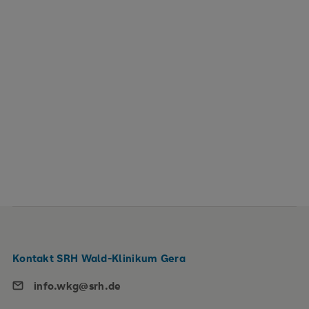
Themenbereich
Them
Knochen, Gelenke & Muskeln
Kno
Kontakt SRH Wald-Klinikum Gera
info.wkg@srh.de