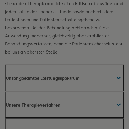
stehenden Therapiemöglichkeiten kritisch abzuwägen und
jeden Fall in der Facharzt-Runde sowie auch mit dem
Patientinnen und Patienten selbst eingehend zu
besprechen. Bei der Behandlung achten wir auf die
Anwendung moderner, gleichzeitig aber etablierter
Behandlungsverfahren, denn die Patientensicherheit steht
bei uns an oberster Stelle.
Unser gesamtes Leistungsspektrum
Unsere Therapieverfahren
Verletzungen des Beckens und der Wirbelsäule
Spiegelung der großen Gelenke