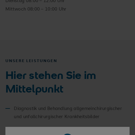
Dienstag 08:00 – 12:00 Uhr
Mittwoch 08:00 – 10:00 Uhr
UNSERE LEISTUNGEN
Hier stehen Sie im
Mittelpunkt
Diagnostik und Behandlung allgemeinchirurgischer
und unfallchirurgischer Krankheitsbilder
Allgemeine Röntgendiagnostik