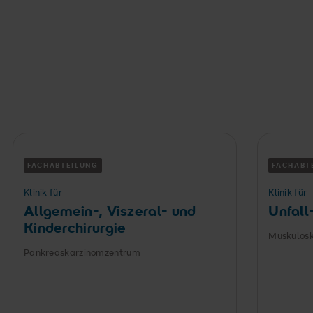
WEITERE ANGEBOTE
Hier finden Sie ebenfalls
Hilfe
FACHABTEILUNG
FACHABT
Klinik für
Klinik für
Allgemein-, Viszeral- und
Unfall
Kinderchirurgie
Muskulosk
Pankreaskarzinomzentrum