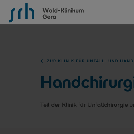
SRH Wald-Klinikum Gera
ZUR KLINIK FÜR UNFALL- UND HAN
Handchirurg
Teil der Klinik für Unfallchirurgie