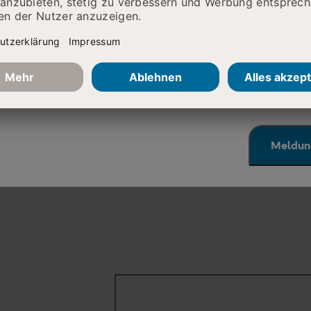
he Erreichbarkeit eingeschränkt
r telefonisch leider nur schwer zu erreichen. Wir arbeiten 
eben. Nutzen Sie bitte alternativ den Mailkontakt, den Si
 Fachabteilungen finden.
 Ihr Verständnis!
Meldun
ns auf Sie
Sprechzeiten
Handchirurgische Sprechstunde