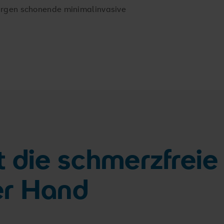
urgen schonende minimalinvasive
st die schmerzfreie
er Hand