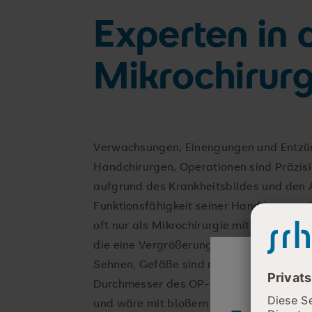
Experten in 
Mikrochirurg
Verwachsungen, Einengungen und Entzü
Handchirurgen. Operationen sind Präzisio
aufgrund des Krankheitsbildes und den A
Funktionsfähigkeit seiner Hand hat, zu ei
oft nur als Mikrochirurgie mit Hilfe von
die eine Vergrößerung auf das Zehnfach
Sehnen, Gefäße sind nicht häufig nicht di
Durchmesser des OP-Fadens misst ein Z
und wäre mit bloßem Auge nicht zu erke