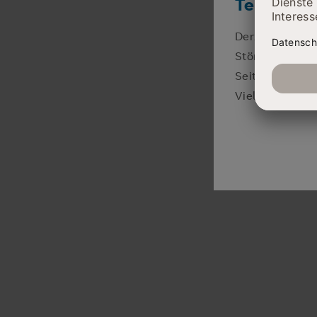
Telefonisc
Derzeit sind wi
Störung zu beh
Seiten unserer
Vielen Dank für
AMBULANZEN UND ÖFFNUNGSZEITEN
Wir freuen u
Allgemeiner Kontakt
Sekretariat
Jasmin Schröder
0365 828-3601
Telefon