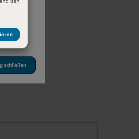
daran, die
e auf den
g schließen