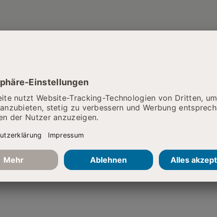
he
ie ebenfalls Hilfe