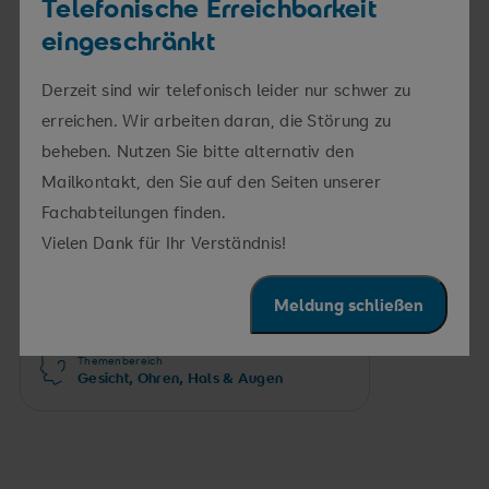
Telefonische Erreichbarkeit
eingeschränkt
FACHABTEILUNG
Derzeit sind wir telefonisch leider nur schwer zu
erreichen. Wir arbeiten daran, die Störung zu
Klinik für
beheben. Nutzen Sie bitte alternativ den
Hals-, Nasen-,
Ohrenheilkunde und
Mailkontakt, den Sie auf den Seiten unserer
Plastische Operationen
Fachabteilungen finden.
Vielen Dank für Ihr Verständnis!
Meldung schließen
Themenbereich
Gesicht, Ohren, Hals & Augen