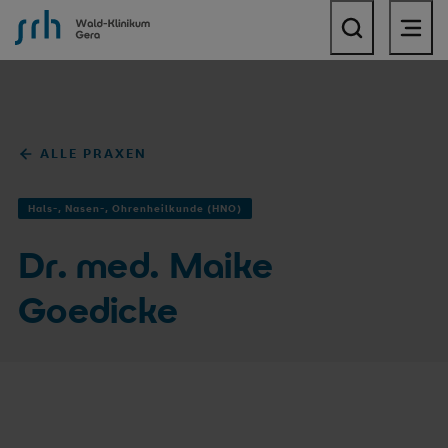
SRH Wald-Klinikum Gera
ALLE PRAXEN
Hals-, Nasen-, Ohrenheilkunde (HNO)
Dr. med. Maike
Goedicke