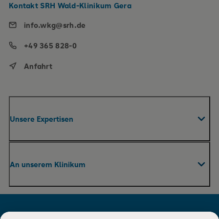
Kontakt SRH Wald-Klinikum Gera
info.wkg@srh.de
+49 365 828-0
Anfahrt
Unsere Expertisen
Fachabteilungen & Zentren
An unserem Klinikum
Roboterassistierte Chirurgie
Praxen
Ihr Aufenthalt
Pflege
Für Besucher