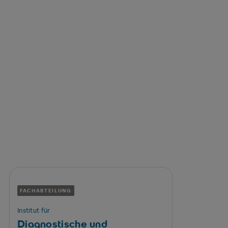
WEITERE ANGEBOTE
Hier finden Sie ebenfalls
Hilfe
FACHABTEILUNG
Institut für
Diagnostische und