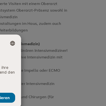
ierte Visiten mit einem Oberarzt
stsystem Oberarzt-Präsenz sowohl in
sivmedizin
nstaltungen im Haus, zudem auch
Weiterbildungen
 (ZB Intensivmedizin)
interdisziplinären Intensivmediziner!
d konservative Intensivmedizin mit
erfahren wie Impella oder ECMO
A-Visiten
nschaft in der Intensivmedizin
sthesisten und Chirurgen (für