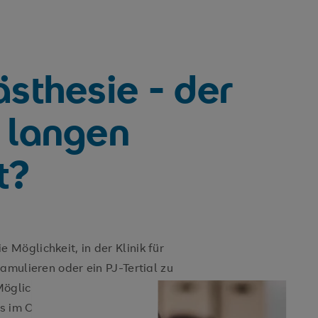
ästhesie - der
r langen
t?
Möglichkeit, in der Klinik für
amulieren oder ein PJ-Tertial zu
öglichkeit, uns bei unseren
es im OP-Saal, auf der