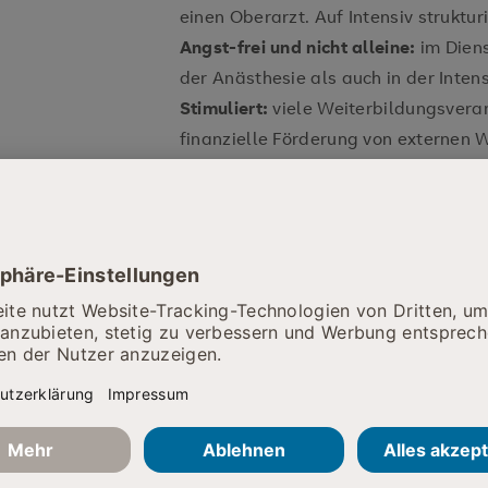
einen Oberarzt. Auf Intensiv struktur
Angst-frei und nicht alleine:
im Dien
der Anästhesie als auch in der Inten
Stimuliert:
viele Weiterbildungsvera
finanzielle Förderung von externen 
Weiterbildung zum Intensivmediziner
Unsere Mission:
Wir machen Sie zum 
Spannendes Spektrum:
operative un
überregionalen Zuweisern
Technik-affin:
Organunterstützungsv
Strukturierte Ausbildung:
tägliche O
Interdisziplinäres OA-Team mit Leide
Keine Schichten:
24h-Dienstmodell
Weiterbildungsermächtigung für Anä
Internisten in Vorbereitung)