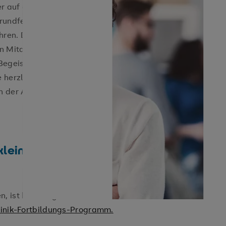
der auf dem Notarzteinsatzfahrzeug.
Grundfertigkeiten und Kompetenzen
ren. Dabei lassen wir Sie natürlich
n Mitarbeiter:innen unserer Klinik zur
 Begeisterung für unser Fachgebiet
ie herzlich willkommen. Und wer
in der Anästhesie und
kleiner Einblick für
, ist bei uns gelebte Praxis. Für
inik-
Fortbildungs-Programm
.