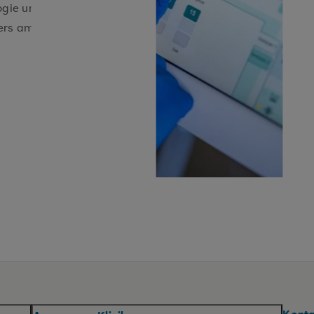
logie und Intensivmedizin die
ers am Herzen.
Konta