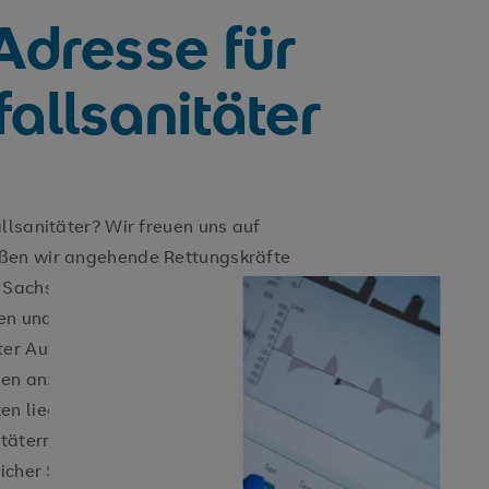
 Adresse für
fallsanitäter
llsanitäter? Wir freuen uns auf
üßen wir angehende Rettungskräfte
, Sachsen und Sachsen-Anhalt. Bei
stehen und notfallmäßige Maßnahmen
er Aufsicht von Praxisanleiter:innen
innen anzuwenden. Neben den
n liegt ein weiterer Fokus auf der
tätern und Ärzten.
icher Seite in der Notfallmedizin