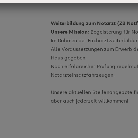
Weiterbildung zum Notarzt (ZB Notf
Unsere Mission:
Begeisterung für No
Im Rahmen der Facharztweiterbildung
Alle Voraussetzungen zum Erwerb de
Haus gegeben.
Nach erfolgreicher Prüfung regelmäß
Notarzteinsatzfahrzeugen.
Unsere aktuellen Stellenangebote find
aber auch jederzeit willkommen!