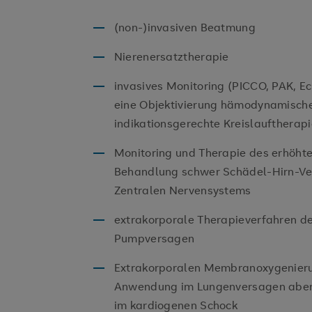
(non-)invasiven Beatmung
Nierenersatztherapie
invasives Monitoring (PICCO, PAK, Ec
eine Objektivierung hämodynamische
indikationsgerechte Kreislauftherapie
Monitoring und Therapie des erhöhten
Behandlung schwer Schädel-Hirn-Ver
Zentralen Nervensystems
extrakorporale Therapieverfahren der
Pumpversagen
Extrakorporalen Membranoxygenier
Anwendung im Lungenversagen aber
im kardiogenen Schock