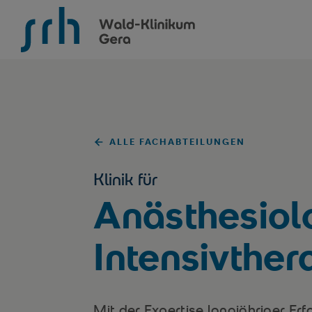
SRH Wald-Klinikum Gera
ALLE FACHABTEILUNGEN
Klinik für
Anästhesiol
Intensivther
Mit der Expertise langjähriger Er