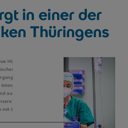
gt in einer der
iken Thüringens
ue Hüfte – wir erfüllen den
nischen Versorgungsauftrag für
rgung und gehören somit zu den
 Intensivmedizin im Freistaat
end auf langjähriger Erfahrung und
unsere Patientinnen und
m mit über 60 Mitarbeiter:innen aus.