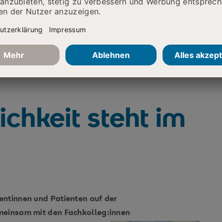
chkeit steht im
entinnen und Patienten auf der
meinsam mit den Fachkolleg:innen