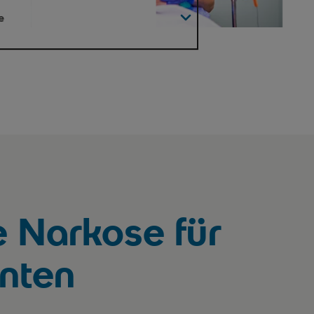
e
medizinische Versorgung
e Narkose für
enten