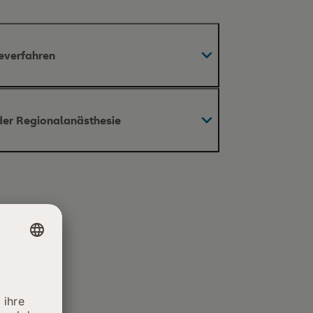
everfahren
onen auch unter schwierigen
 der Regionalanästhesie
temwegshilfen
inkl. Plexus cervicalis)
paration
emität (interskalenär, axillär)
aphenusblockade