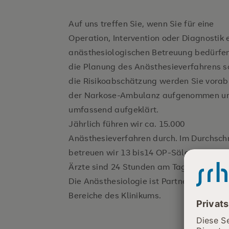
Auf uns treffen Sie, wenn Sie für eine
Operation, Intervention oder Diagnostik 
anästhesiologischen Betreuung bedürfen
operati
die Planung des Anästhesieverfahrens s
die Risikoabschätzung werden Sie vorab
der Narkose-Ambulanz aufgenommen u
umfassend aufgeklärt.
Jährlich führen wir ca. 15.000
Anästhesieverfahren durch. Im Durchschn
betreuen wir 13 bis14 OP-Säle täglich. 
Ärzte sind 24 Stunden am Tag einsatzber
Die Anästhesiologie ist Partner für viele
Bereiche des Klinikums.