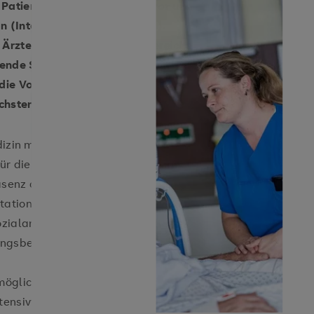
 Patientinnen und Patienten vor und
n (Intermediate Care Station).
d Ärzten verschiedener Fachbereiche
ende Sicht aus verschiedenen
 die Voraussetzung für eine
öchstem Niveau.
edizin mit einer maximalen
Für die sichere Patientenversorgung
äsenz an allen Tagen des Jahres.
tation wird komplettiert
zialarbeiter, Ernährungsberater
ungsbewussten Einsatz von
rmöglicht die Anwendung aller
ensivtherapie: