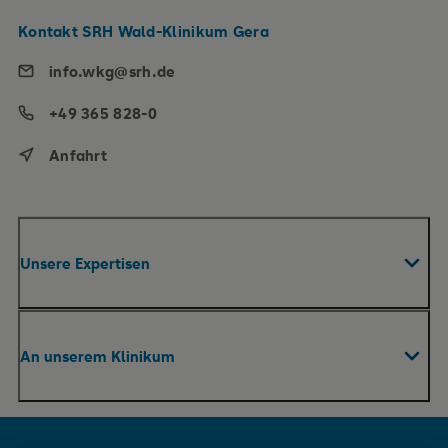
Kontakt SRH Wald-Klinikum Gera
info.wkg@srh.de
+49 365 828-0
Anfahrt
Unsere Expertisen
Fachabteilungen & Zentren
An unserem Klinikum
Roboterassistierte Chirurgie
Praxen
Ihr Aufenthalt
Pflege