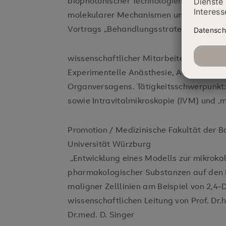
biophotonischer Technologien zur Unter
molekularer Mechanismen und ihrer funk
Vortrags „Behandlungsstrategien des 
wissenschaftlicher Mitarbeiter:
Experimentelle Anästhesie, AG Moleku
Organversagens. Tätigkeitsschwerpunkt:
sowie Intravitalmikroskopie (IVM) und ‚
Promotion / Medizinische Fakultät der B
Universität Würzburg
„Entwicklung eines Modells zur mikroka
pharmakologischer Substanzen auf den 
maligner Zelllinien am Beispiel von 2,4-D
wissenschaftlichen Leitung von Prof. Dr.
Dr.med. D. Singer