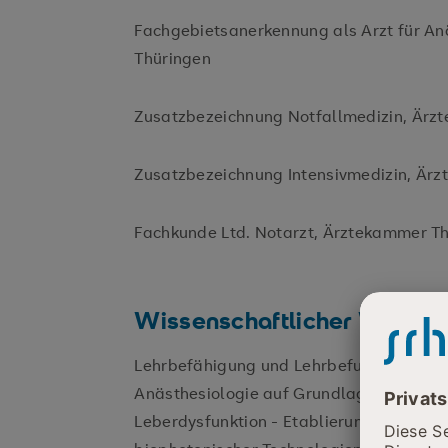
Fachgebietsanerkennung als Arzt für An
Thüringen
Zusatzbezeichnung Notfallmedizin, Ärz
Zusatzbezeichnung Intensivmedizin, Är
Fachkunde Ltd. Notarzt, Ärztekammer T
Wissenschaftlicher Werdeg
Lehrbefähigung und Lehrbefugnis (Venia
Anästhesiologie auf Grundlage der Habili
Leberdysfunktion - Etablierung tierexp