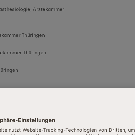
ästhesiologie, Ärztekammer
tekammer Thüringen
ztekammer Thüringen
hüringen
ang:
 legendi) für das Fach
tationsschrift „Sepsis-assoziierte
erimenteller Konzepte mit Anwendung