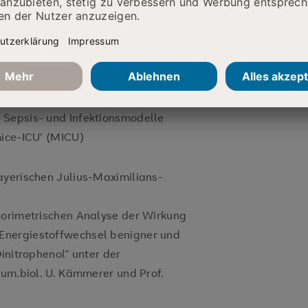
suchung zugrunde liegender
tionellen Relevanz“ sowie des
akuten Atemnotsyndroms (ARDS)“
lare Mechanismen des
 Sepsis- und Infektionsmodelle
mice-ICU’ (MICU)
ayerischen Julius-Maximilians-
lorimetrischen Analyse der Wirkung
Energiestoffwechsel benigner und
initrophenol“ unter der
hum.biol. U. Kämmerer und Prof.