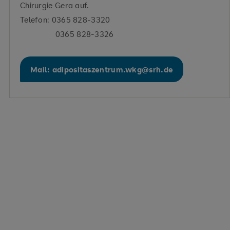
Chirurgie Gera auf.
Telefon: 0365 828-3320
0365 828-3326
Mail: adipositaszentrum.wkg@srh.de
Prof.
Dr.
Unsere
med.
Fachabteilungsleitung
habil.
Dr.
Christine
med.