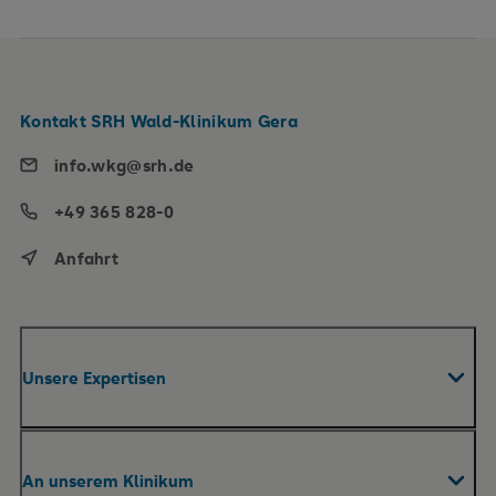
Kontakt SRH Wald-Klinikum Gera
info.wkg@srh.de
+49 365 828-0
Anfahrt
Unsere Expertisen
Fachabteilungen & Zentren
An unserem Klinikum
Roboterassistierte Chirurgie