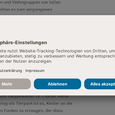
en und Wohngruppen von tollen
sollten es zum vergangenen
ärten in unserer Nähe sein. Und so
undlicher Unterstützung des Geraer
dergärten in der unmittelbaren
rem schönen Tierpark einen
ichtungen haben heute ihre
engenommen.
ooperation zwischen Klinikum und
maligen Bergarbeiterkrankenhaus
bendenden Wasserschildkröten im
. Seither pflegt das Klinikum eine
uch Tierparkleiter Dr. Florian Weise
ag als Tierpark ist es, Kinder an die
en Funken zu erzeugen, der dazu