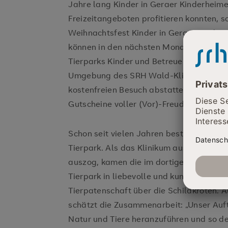
Jahre lang Kinder in Geraer Kinderheim
Freizeitangeboten profitieren konnten, 
Weihnachtsfest Kinder in Geraer Kinderg
können in den nächsten Monaten mit fre
Tierparks Kinder und Betreuer aus 5 Kin
Umgebung des SRH Wald-Klinikums unse
kostenfreien Besuch abstatten. Die Einr
Gutscheine voller (Vor)-Freude entgeg
Schon seit vielen Jahren besteht eine K
Tierpark. Als das Klinikum aus dem ehe
auszog, kamen die im dortigen Teich le
Tierpark in liebevolle und kundige Hände
Tierpatenschaft über die Schildkröten. A
schätzt die Zusammenarbeit: „Unser Auftr
Natur und Tiere heranzuführen und so d