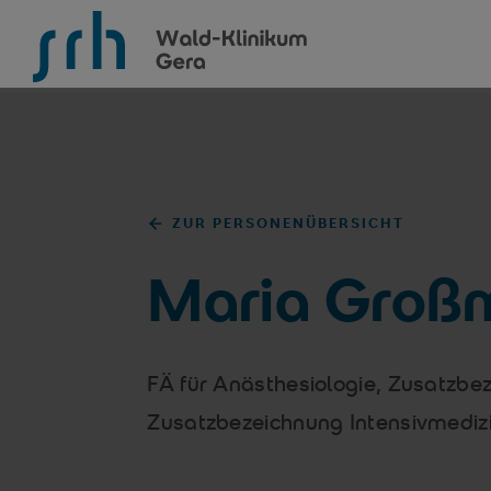
SRH Wald-Klinikum Gera
ZUR PERSONENÜBERSICHT
Maria Groß
FÄ für Anästhesiologie, Zusatzbe
Zusatzbezeichnung Intensivmediz