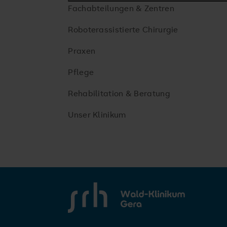
Fachabteilungen & Zentren
Roboterassistierte Chirurgie
Praxen
Pflege
Rehabilitation & Beratung
Unser Klinikum
SRH Wald-Klinikum Gera
Du willst Dich verändern?