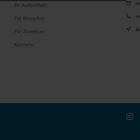
i
Ihr Aufenthalt
+
Für Besucher
A
Für Zuweiser
Karriere
Insta
Meldung schließen