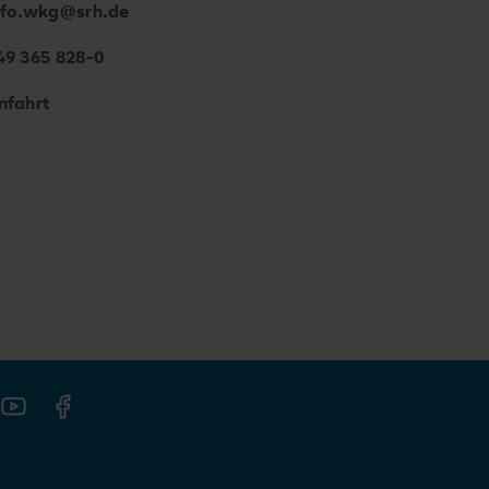
nfo.wkg@srh.de
49 365 828-0
nfahrt
gram
Youtube
Facebook