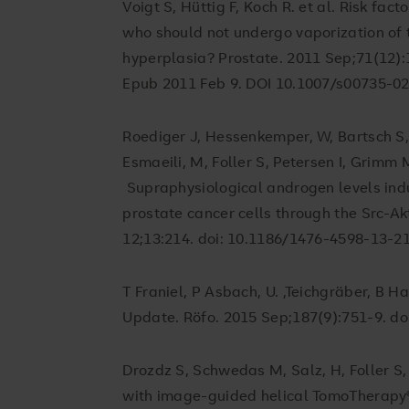
Voigt S, Hüttig F, Koch R. et al. Risk fac
who should not undergo vaporization of 
hyperplasia? Prostate. 2011 Sep;71(12):
Epub 2011 Feb 9. DOI 10.1007/s00735-0
Roediger J, Hessenkemper, W, Bartsch S,
Esmaeili, M, Foller S, Petersen I, Grim
Supraphysiological androgen levels ind
prostate cancer cells through the Src-A
12;13:214. doi: 10.1186/1476-4598-13-2
T Franiel, P Asbach, U. ,Teichgräber, B 
Update. Röfo. 2015 Sep;187(9):751-9. d
Drozdz S, Schwedas M, Salz, H, Foller S
with image-guided helical TomoTherapy