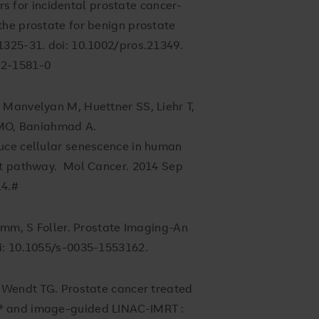
tors for incidental prostate cancer-
the prostate for benign prostate
1325-31. doi: 10.1002/pros.21349.
22-1581-0
 Manvelyan M, Huettner SS, Liehr T,
m MO, Baniahmad A.
uce cellular senescence in human
kt pathway. Mol Cancer. 2014 Sep
14.#
Hamm, S Foller. Prostate Imaging-An
oi: 10.1055/s-0035-1553162.
, Wendt TG. Prostate cancer treated
® and image-guided LINAC-IMRT :