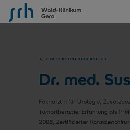
SRH Wald-Klinikum Gera
ZUR PERSONENÜBERSICHT
Dr. med. Sus
Fachärztin für Urologie, Zusatz
Tumortherapie; Erfahrung als Prüfa
2008, Zertifizierter Konsolenchiru