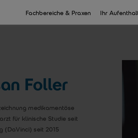
Fachbereiche & Praxen
Ihr Aufenthal
an Foller
bezeichnung medikamentöse
rzt für klinische Studie seit
rg (DaVinci) seit 2015