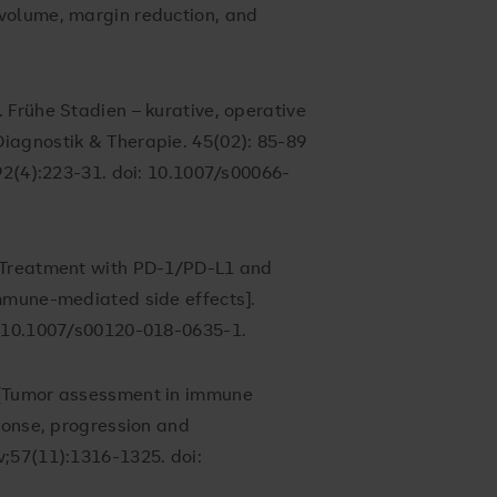
volume, margin reduction, and
 Frühe Stadien – kurative, operative
iagnostik & Therapie. 45(02): 85-89
92(4):223-31. doi: 10.1007/s00066-
[Treatment with PD-1/PD-L1 and
mmune-mediated side effects].
: 10.1007/s00120-018-0635-1.
 [Tumor assessment in immune
ponse, progression and
;57(11):1316-1325. doi: