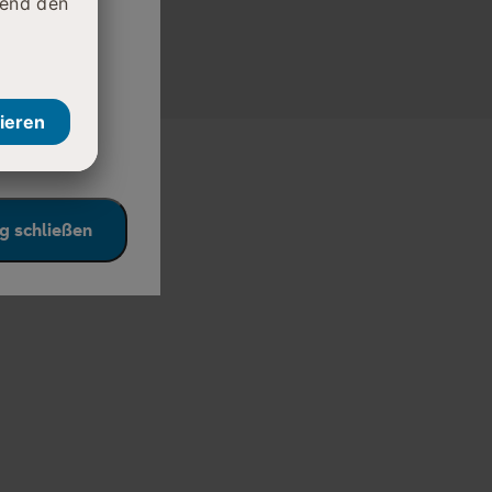
daran, die
e auf den
g schließen