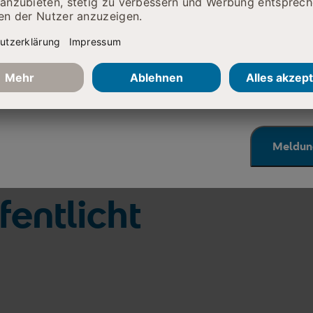
he Erreichbarkeit eingeschränkt
r telefonisch leider nur schwer zu erreichen. Wir arbeiten 
eben. Nutzen Sie bitte alternativ den Mailkontakt, den Si
 Fachabteilungen finden.
 Ihr Verständnis!
Meldun
fentlicht