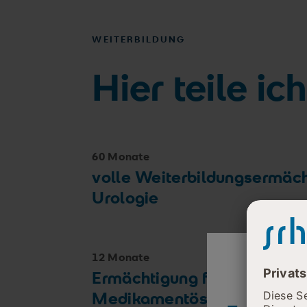
WEITERBILDUNG
Hier teile i
60 Monate
volle Weiterbildungsermäc
Urologie
12 Monate
Ermächtigung für die Zusat
Medikamentöse Tumorther