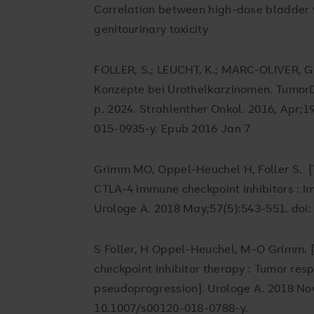
Correlation between high-dose bladder 
genitourinary toxicity
FOLLER, S.; LEUCHT, K.; MARC-OLIVER, G.
Konzepte bei Urothelkarzinomen. TumorD
p. 2024. Strahlenther Onkol. 2016, Apr;1
015-0935-y. Epub 2016 Jan 7
Grimm MO, Oppel-Heuchel H, Foller S. 
CTLA-4 immune checkpoint inhibitors : I
Urologe A. 2018 May;57(5):543-551. doi
S Foller, H Oppel-Heuchel, M-O Grimm.
checkpoint inhibitor therapy : Tumor res
pseudoprogression]. Urologe A. 2018 Nov
10.1007/s00120-018-0788-y.