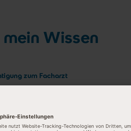
ch mein Wissen
htigung zum Facharzt
z-Weiterbildung
apie