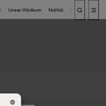
t
Unser Klinikum
Notfall