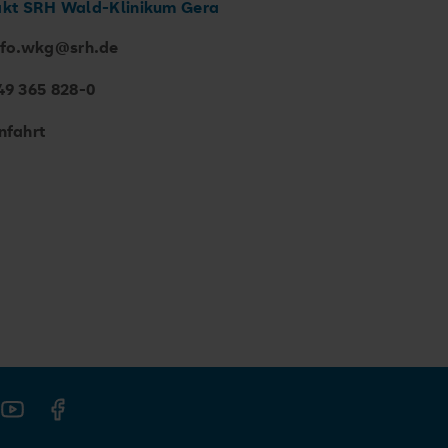
kt SRH Wald-Klinikum Gera
nfo.wkg@srh.de
49 365 828-0
nfahrt
gram
Youtube
Facebook