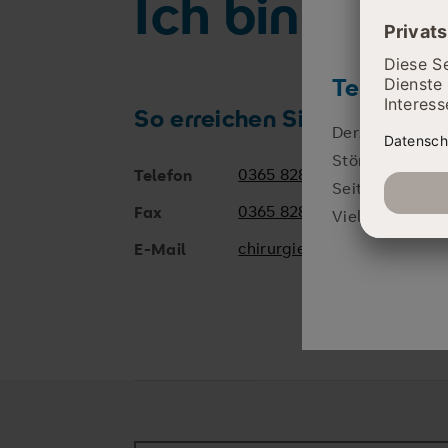
Ich bin für S
Telefonisc
So erreichen Sie mich
Derzeit sind wi
Störung zu beh
0365 828-3101
Telefon
Seiten unserer
0365 828-3102
Fax
Vielen Dank für
chirurgie.wkg@srh.de
E-Mail