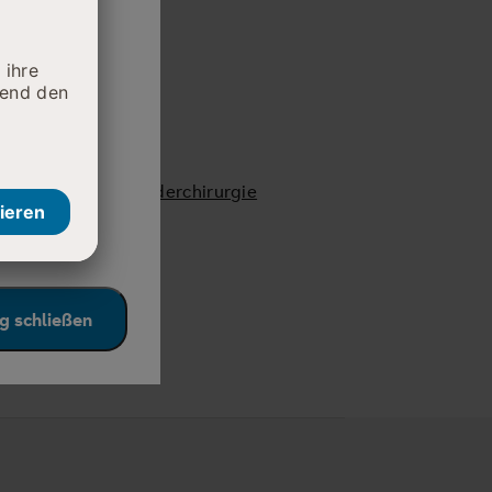
daran, die
e auf den
, Viszeral- und Kinderchirurgie
g schließen