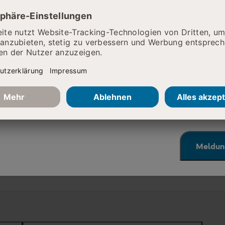
ie da
he Erreichbarkeit eingeschränkt
Hierfür bin ich zuständig
r telefonisch leider nur schwer zu erreichen. Wir arbeiten 
eben. Nutzen Sie bitte alternativ den Mailkontakt, den Si
Allgemein-
Leitender Oberarzt:
 Fachabteilungen finden.
 Ihr Verständnis!
Meldun