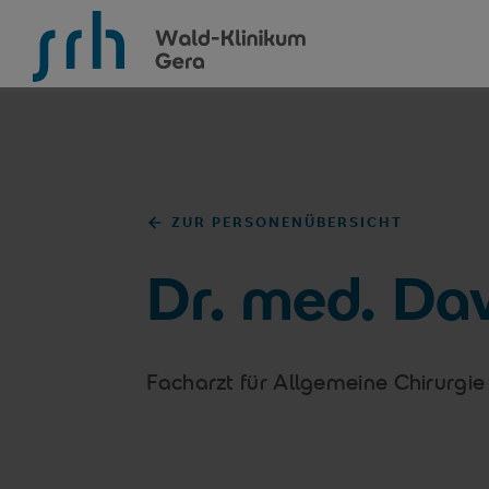
SRH Wald-Klinikum Gera
ZUR PERSONENÜBERSICHT
Dr. med. Dav
Facharzt für Allgemeine Chirurgie 