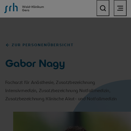
SRH Wald-Klinikum Gera
ZUR PERSONENÜBERSICHT
Gabor Nagy
Facharzt für Anästhesie, Zusatzbezeichnung
Intensivmedizin, Zusatzbezeichnung Notfallmedizin,
Zusatzbezeichnung Klinische Akut- und Notfallmedizin