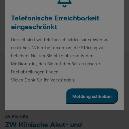
Hierfür bin ich zuständig
Telefonische Erreichbarkeit
Chefarzt:
Notfallmedizin
eingeschränkt
Derzeit sind wir telefonisch leider nur schwer zu
erreichen. Wir arbeiten daran, die Störung zu
beheben. Nutzen Sie bitte alternativ den
Mailkontakt, den Sie auf den Seiten unserer
Fachabteilungen finden.
WEITERBILDUNG
Vielen Dank für Ihr Verständnis!
Hier teile ich mein
Wissen
Meldung schließen
24 Monate
ZW Klinische Akut- und