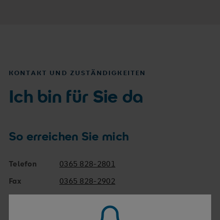
KONTAKT UND ZUSTÄNDIGKEITEN
Ich bin für Sie da
So erreichen Sie mich
Telefon
0365 828-2801
Fax
0365 828-2902
E-Mail
baerbel.kucht@srh.de