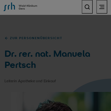
SRH Wald-Klinikum Gera
ZUR PERSONENÜBERSICHT
Dr. rer. nat. Manuela
Pertsch
Leiterin Apotheke und Einkauf