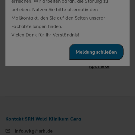
erreichen. Wir arbeiten daran, die Störung zu
beheben. Nutzen Sie bitte alternativ den
Prokuristin:
SRH Wald-
Klinikum Gera
Mailkontakt, den Sie auf den Seiten unserer
Fachabteilungen finden.
Chefapothekerin -
SRH Klinikum
Krankenhaus-Apotheke:
Naumburg
Vielen Dank für Ihr Verständnis!
Chefapothekerin -
SRH Klinikum Zeitz
Krankenhaus-Apotheke:
Meldung schließen
Chefapothekerin:
Krankenhaus-
Apotheke
Kontakt SRH Wald-Klinikum Gera
info.wkg@srh.de