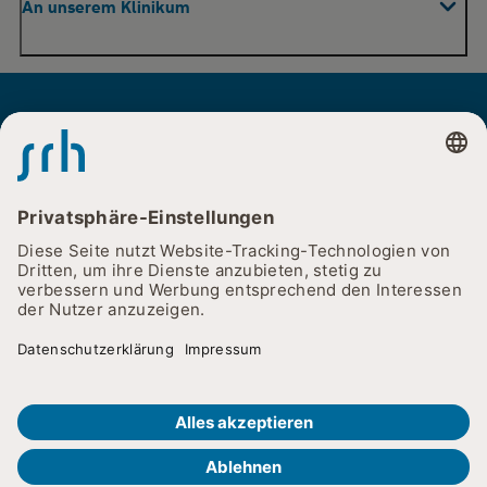
An unserem Klinikum
Roboterassistierte Chirurgie
Praxen
Ihr Aufenthalt
Pflege
Für Besucher
Rehabilitation & Beratung
Instagram
Youtube
Facebook
Für Zuweiser
Unser Klinikum
Karriere
SRH Wald-Klinikum Gera
© 2026
Cookie-Einstellungen
Impressum
Datenschutz
Du willst Dich verändern?
Meldun
Barrierefreiheitserklärung
Lieferketten & Sorgfaltspflichten
Wechseln erfordert Mut, das wissen wir. Aber unsere
starken Pflege-Teams unterstützen Dich.
Nachhaltigkeitsstrategie
SRH Holding
SRH Gesundheit
Teste, ob wir zu Dir passen!
SRH Karriereportal