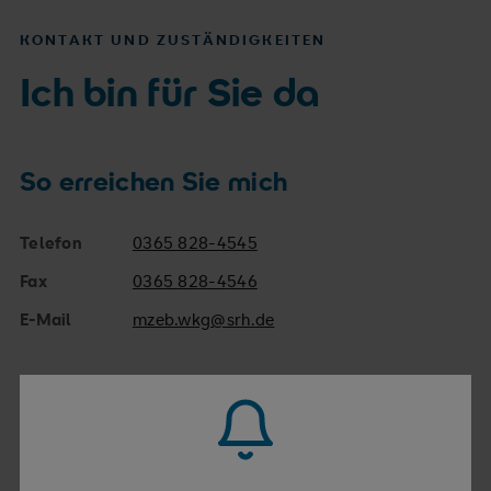
KONTAKT UND ZUSTÄNDIGKEITEN
Ich bin für Sie da
So erreichen Sie mich
Telefon
0365 828-4545
Fax
0365 828-4546
E-Mail
mzeb.wkg@srh.de
Hierfür bin ich zuständig
Koordinator:
Medizinisches Zentrum für
Erwachsene mit Behinderung