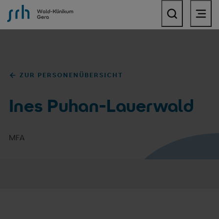
SRH Wald-Klinikum Gera
ZUR PERSONENÜBERSICHT
Ines Puhan-Lauerwald
MFA