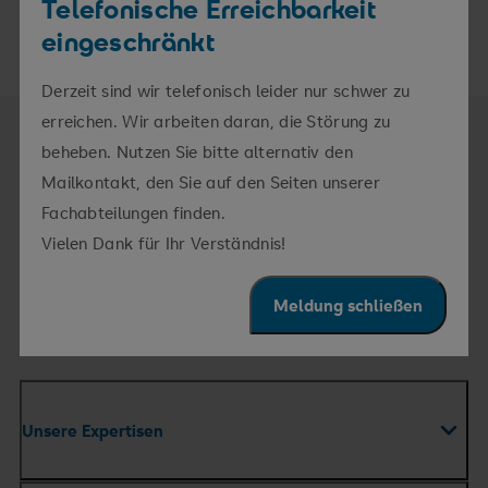
Telefonische Erreichbarkeit
eingeschränkt
Derzeit sind wir telefonisch leider nur schwer zu
erreichen. Wir arbeiten daran, die Störung zu
beheben. Nutzen Sie bitte alternativ den
Kontakt SRH Wald-Klinikum Gera
Mailkontakt, den Sie auf den Seiten unserer
Fachabteilungen finden.
info.wkg@srh.de
Vielen Dank für Ihr Verständnis!
+49 365 828-0
Meldung schließen
Anfahrt
Unsere Expertisen