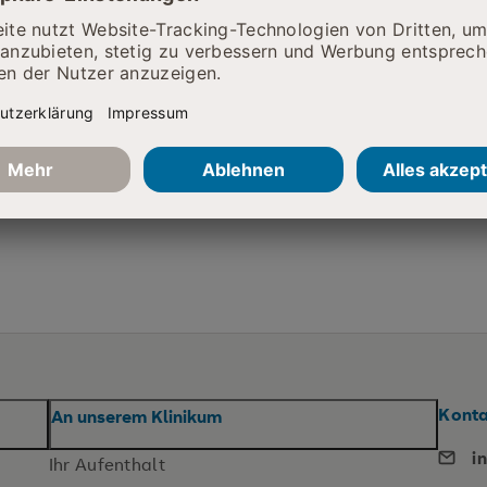
ie da
Hierfür bin ich zuständig
Allgemein-
Diabetesassistentin:
Konta
An unserem Klinikum
i
Ihr Aufenthalt