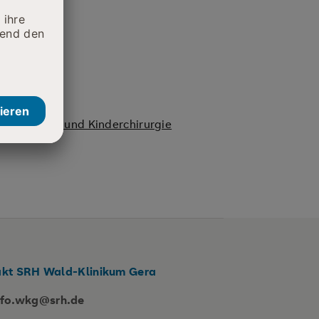
, Viszeral- und Kinderchirurgie
kt SRH Wald-Klinikum Gera
nfo.wkg@srh.de