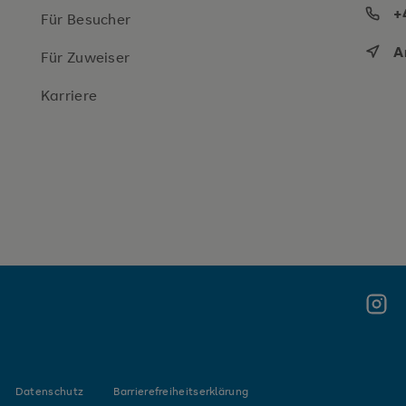
+
Für Besucher
A
Für Zuweiser
Karriere
Insta
Meldung schließen
lege-
Datenschutz
Barrierefreiheitserklärung