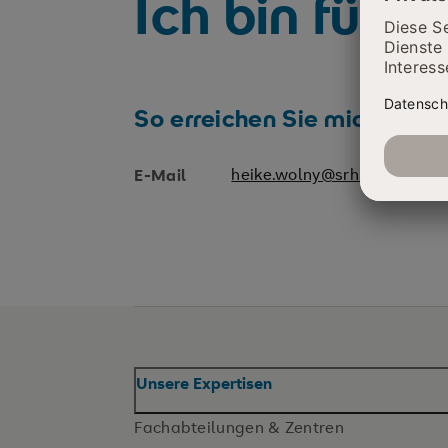
Ich bin für S
So erreichen Sie mich
heike.wolny@srh.de
E-Mail
Unsere Expertisen
Fachabteilungen & Zentren