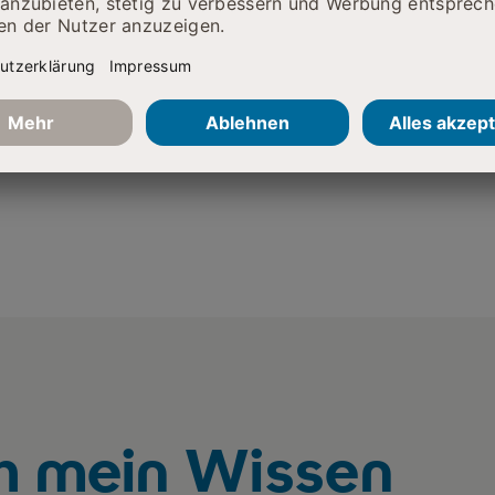
Universität Jena
ich Schiller Universität Jena)-
ch mein Wissen