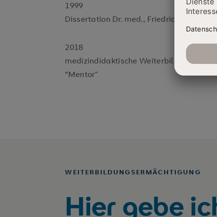
1999
Dissertation Dr. med., Friedrich Schiller 
2018
medizindidaktische Weiterbildung (Friedr
"Mentor”
WEITERBILDUNGSERMÄCHTIGUNG
Hier gebe i