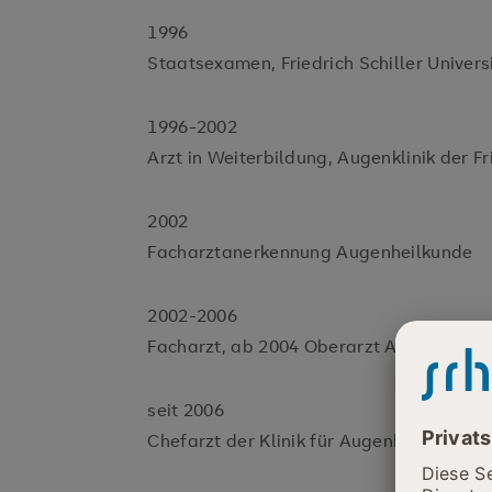
1996
Staatsexamen, Friedrich Schiller Un
1996-2002
Arzt in Weiterbildung, Augenklinik der
2002
Facharztanerkennung Augenheilkunde
2002-2006
Facharzt, ab 2004 Oberarzt Augenklinik
seit 2006
Chefarzt der Klinik für Augenheilkunde