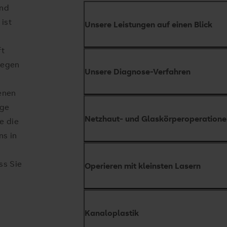
und
ist
Unsere Leistungen auf einen Blick
ft
Operation am Grauen Star (Lins
wegen
Unsere Diagnose-Verfahren
Operation am Grünen Star (erhö
fenen
Netzhaut- und Glaskörperoperat
Ultraschalluntersuchungen (Sono
ige
Makulaoperationen
Netzhaut- und Glaskörperoperatione
e die
Netzhautgefäßdarstellung (Fluo
ns in
Kosmetische Operationen (Schlup
Augenvermessung durch Laser (O
Faltenunterspritzung, Botulinumi
ss Sie
Diagnostik des Grünen Stars (G
Operieren mit kleinsten Lasern
Lidoperationen (Fehlstellungen, 
Hornhautdickenunabhängige Au
Schieloperationen (Operationen
Tonometrie)
Augenmuskeln)
Kanaloplastik
Behandlung und Diagnostik bei