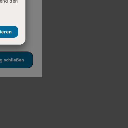
on) z.B. mit Ozurdex, Lucentis,
daran, die
e auf den
g schließen