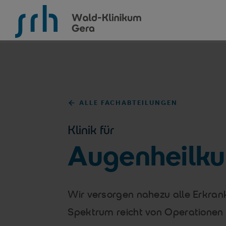
SRH Wald-Klinikum Gera
ALLE FACHABTEILUNGEN
Klinik für
Augenheilk
Wir versorgen nahezu alle Erkra
Spektrum reicht von Operationen 