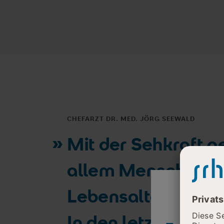
CHEFARZT DR. MED. JÖRG SEEWALD
Mit der Sehkraft g
allem Menschen i
Lebensalter Lebens
In den letzten Jahr