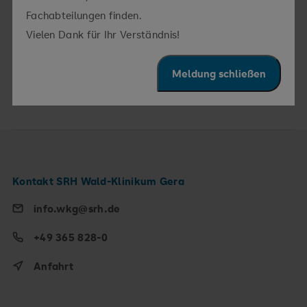
Fachabteilungen finden.
Psychologin:
Schmerz- und Palliativmedizin
Vielen Dank für Ihr Verständnis!
Psychologin:
Kinder- und Jugendmedizin/
Neugeborenenmedizin
Meldung schließen
Kontakt SRH Wald-Klinikum Gera
info.wkg@srh.de
+49 365 828-0
Anfahrt