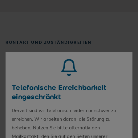
KONTAKT UND ZUSTÄNDIGKEITEN
Ich bin für Sie da
So erreichen Sie mich
Telefonische Erreichbarkeit
eingeschränkt
Telefon
0365 828-2941
E-Mail
ines.purgold@srh.de
Derzeit sind wir telefonisch leider nur schwer zu
erreichen. Wir arbeiten daran, die Störung zu
beheben. Nutzen Sie bitte alternativ den
Hierfür bin ich zuständig
Mailkontakt, den Sie auf den Seiten unserer