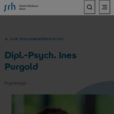
SRH Wald-Klinikum Gera
ZUR PERSONENÜBERSICHT
Dipl.-Psych. Ines
Purgold
Psychologin