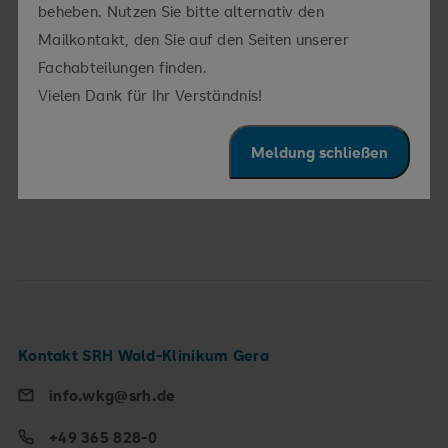
beheben. Nutzen Sie bitte alternativ den
Mailkontakt, den Sie auf den Seiten unserer
Hierfür bin ich zuständig
Fachabteilungen finden.
Vielen Dank für Ihr Verständnis!
Leitende
Medizinisches Zentrum für Erwachsene
Ärztin:
mit Behinderung
Meldung schließen
Oberärztin:
Neurologie
Kontakt SRH Wald-Klinikum Gera
info.wkg@srh.de
+49 365 828-0