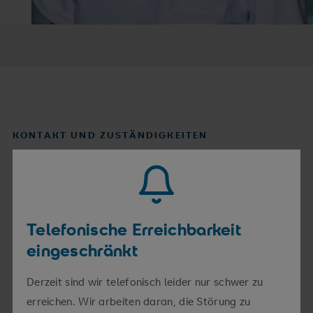
KONTAKT UND ZUSTÄNDIGKEITEN
Ich bin für Sie da
So erreichen Sie mich
Telefonische Erreichbarkeit
eingeschränkt
Telefon
0365 828 4501
Derzeit sind wir telefonisch leider nur schwer zu
Fax
0365 828 4502
erreichen. Wir arbeiten daran, die Störung zu
E-Mail
neurologie.wkg@srh.de