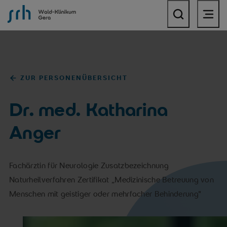
SRH Wald-Klinikum Gera
ZUR PERSONENÜBERSICHT
Dr. med. Katharina
Anger
Fachärztin für Neurologie Zusatzbezeichnung
Naturheilverfahren Zertifikat „Medizinische Betreuung von
Menschen mit geistiger oder mehrfacher Behinderung"