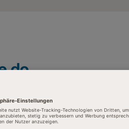
ie da
Hierfür bin ich zuständig
Gefäßzentrum
Oberarzt:
Diagnostische und In
Oberarzt: