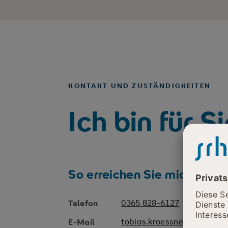
KONTAKT UND ZUSTÄNDIGKEITEN
Ich bin für S
So erreichen Sie mich
0365 828-6127
Telefon
tobias.kroessner@srh.de
E-Mail