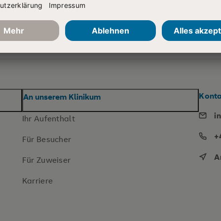
Konta
An unserem Klinikum
i
Ihr Aufenthalt
+
Für Besucher
A
Für Zuweiser
Karriere