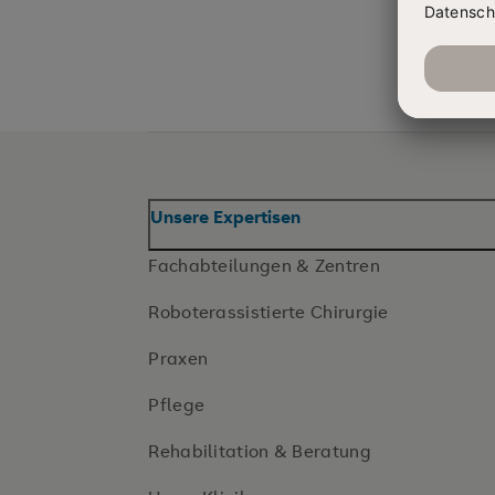
Unsere Expertisen
Fachabteilungen & Zentren
Roboterassistierte Chirurgie
Praxen
Pflege
Rehabilitation & Beratung