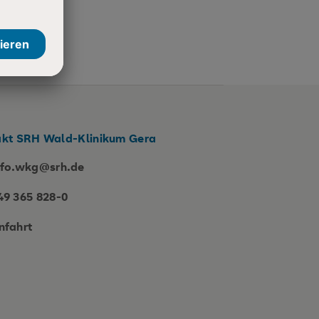
kt SRH Wald-Klinikum Gera
nfo.wkg@srh.de
49 365 828-0
nfahrt