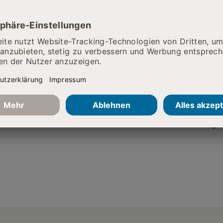
ie da
Hierfür bin ich zuständig
Onkolog
Stellv. Zentrumsleiter:
Prostat
Zentrumsleiter:
Urologie
Oberarzt: