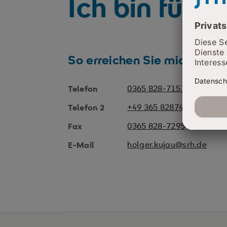
Ich bin für S
So erreichen Sie mich
0365 828-7151
Telefon
+49 365 8287470
Telefon 2
0365 828-7295
Fax
holger.kujau@srh.de
E-Mail