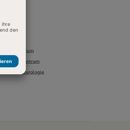
isches Zentrum
akarzinomzentrum
 und Kinderurologie