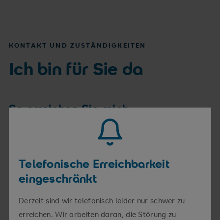
KONTAKT UND ZUSTÄNDIGKEITEN
Ich bin für Sie da
So erreichen Sie mich
Telefon
0365 828 4310
Telefon 2
0365 828 7160
Telefonische Erreichbarkeit
Fax
0365 828 4161
eingeschränkt
E-Mail
sophie.bauer@srh.de
Derzeit sind wir telefonisch leider nur schwer zu
erreichen. Wir arbeiten daran, die Störung zu