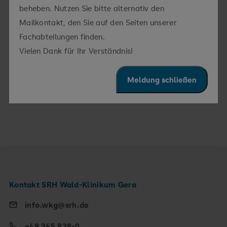
Hierfür bin ich zuständig
beheben. Nutzen Sie bitte alternativ den
Mailkontakt, den Sie auf den Seiten unserer
Pflegerische
Brustzentrum Ostthüringen
Fachabteilungen finden.
Bereichsleitung:
Vielen Dank für Ihr Verständnis!
Pflegerische
Urologie und Kinderurologie
Bereichsleitung:
Meldung schließen
Pflegerische
Frauenheilkunde und
Bereichsleitung:
Geburtsmedizin
Kontakt SRH Wald-Klinikum Gera
info.wkg@srh.de
+49 365 828-0