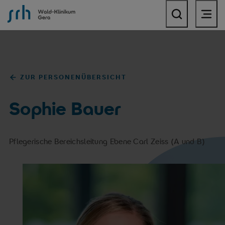
SRH Wald-Klinikum Gera
ZUR PERSONENÜBERSICHT
Sophie Bauer
Pflegerische Bereichsleitung Ebene Carl Zeiss (A und B)