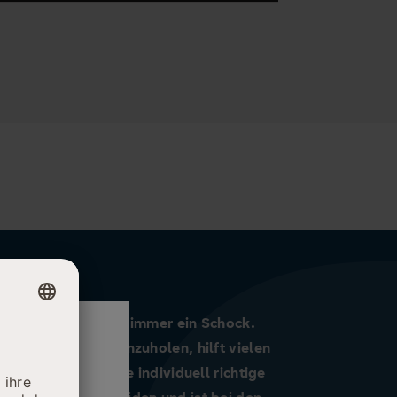
Diagnose Krebs ist immer ein Schock.
 zweite Meinung einzuholen, hilft vielen
offenen, sich für die individuell richtige