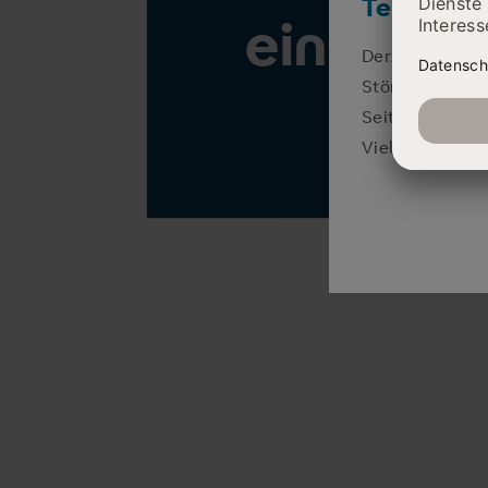
Telefonisc
einholen
Derzeit sind wi
Störung zu beh
Seiten unserer
Vielen Dank für
AMBULANZEN UND ÖFFNUNGSZEITEN