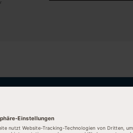
r
SUCHENDE
ten eine
Die 
Eine
Meinung
Betr