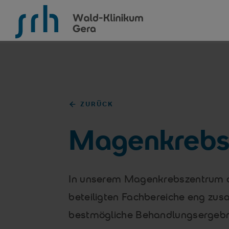
SRH Wald-Klinikum Gera
ZURÜCK
Magenkrebs
In unserem Magenkrebszentrum ar
beteiligten Fachbereiche eng zus
bestmögliche Behandlungsergebni