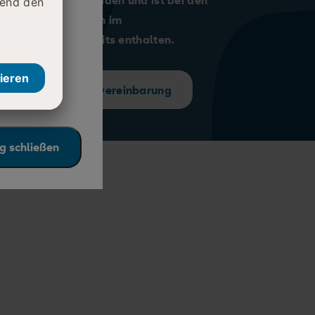
ndlung zu entscheiden und ist bei den
ten Krankenkassen im
daran, die
tungsangebot bereits enthalten.
e auf den
Kontakt für Terminvereinbarung
g schließen