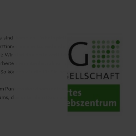
 sind komplex. Dabei spielt die
ztinnen eine entscheidende Rolle.
 Wir sind das erste zertifizierte
eiten wir interdisziplinär mit allen
o können wir die für Sie besten
m Pankreaskarzinomzentrum sind
rums, das unter dem Dach unseres