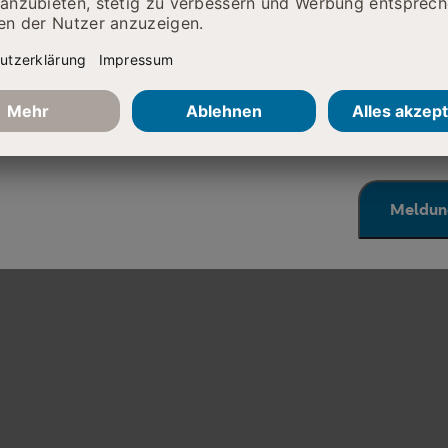
Beha
he Erreichbarkeit eingeschränkt
?
meis
r telefonisch leider nur schwer zu erreichen. Wir arbeiten 
Leis
eben. Nutzen Sie bitte alternativ den Mailkontakt, den Si
 Fachabteilungen finden.
 Ihr Verständnis!
Meldun