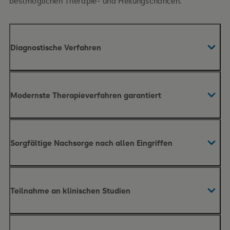
bestmöglichen Therapie- und Heilungschancen.
Diagnostische Verfahren
Modernste Therapieverfahren garantiert
Sorgfältige Nachsorge nach allen Eingriffen
Sonographie (Ultraschalluntersuchung) an
hochmodernen Geräten
Moderne operative Techniken zur Entfernung des
Sonographie mit Kontrastmittel
Teilnahme an klinischen Studien
Bauchspeicheldrüsentumors
Gastroskopie (Magenspiegelung)
Alle Formen der Chemotherapie
Endosonographie (innerer Ultraschall)