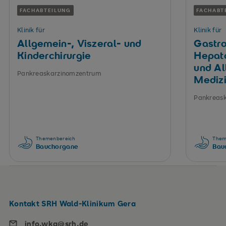
FACHABTEILUNG
FACHABT
Klinik für
Klinik für
Allgemein-, Viszeral- und
Gastro
Kinderchirurgie
Hepato
und Al
Pankreaskarzinomzentrum
Mediz
Pankreas
Themenbereich
Them
Bauchorgane
Bau
Kontakt SRH Wald-Klinikum Gera
info.wkg@srh.de