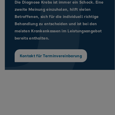
Sind Sie unsicher, ob die Empfehlung Ihrer
Die Diagnose Krebs ist immer ein Schock. Eine
Ärzt:innen wirklich die beste Behandlung für Sie
zweite Meinung einzuholen, hilft vielen
bedeutet?
Betroffenen, sich für die individuell richtige
Behandlung zu entscheiden und ist bei den
Haben Sie von Therapiemöglichkeiten erfahren,
meisten Krankenkassen im Leistungsangebot
mit denen Ihre Ärzt:innen nicht vertraut sind?
bereits enthalten.
Wollen Sie sich über neue Behandlungsansätze
informieren, die sich noch im Versuchsstadium
Kontakt für Terminvereinbarung
befinden?
Möchten Sie mit Ärzt:innen sprechen, die mit
klinischen Studien bereits Erfahrung haben?
KONTAKT
Den Kontakt zur Terminvereinbarung finden Sie hier.